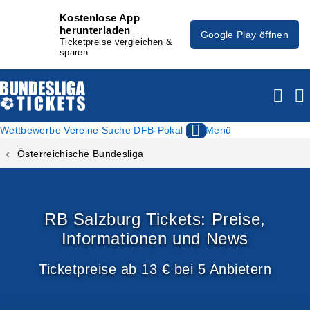
Kostenlose App
herunterladen
Google Play öffnen
Ticketpreise vergleichen &
sparen
Wettbewerbe
Vereine
Suche
DFB-Pokal
Menü
Österreichische Bundesliga
RB Salzburg Tickets: Preise,
Informationen und News
Ticketpreise ab 13 € bei 5 Anbietern