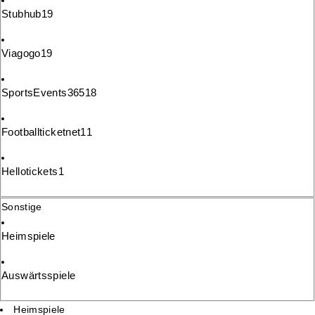
Stubhub
19
Viagogo
19
SportsEvents365
18
Footballticketnet
11
Hellotickets
1
Sonstige
Heimspiele
Auswärtsspiele
Heimspiele