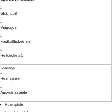
Stubhub
8
Viagogo
8
Footballticketnet
2
Hellotickets
1
Sonstige
Heimspiele
Auswärtsspiele
Heimspiele