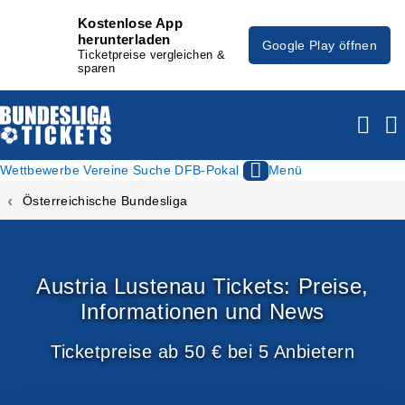
Kostenlose App
herunterladen
Google Play öffnen
Ticketpreise vergleichen &
sparen
Wettbewerbe
Vereine
Suche
DFB-Pokal
Menü
Österreichische Bundesliga
Austria Lustenau Tickets: Preise,
Informationen und News
Ticketpreise ab 50 € bei 5 Anbietern