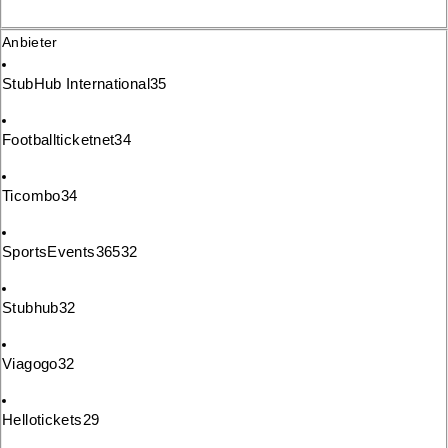
Anbieter
StubHub International
35
Footballticketnet
34
Ticombo
34
SportsEvents365
32
Stubhub
32
Viagogo
32
Hellotickets
29