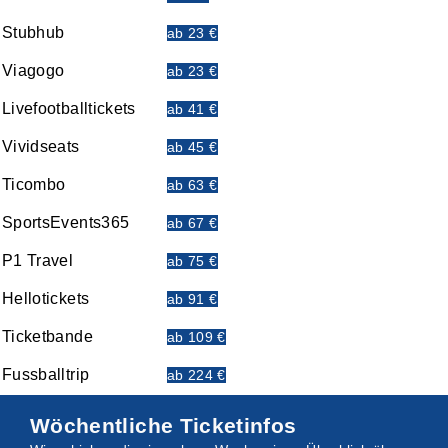
Stubhub
ab 23 €
Viagogo
ab 23 €
Livefootballtickets
ab 41 €
Vividseats
ab 45 €
Ticombo
ab 63 €
SportsEvents365
ab 67 €
P1 Travel
ab 75 €
Hellotickets
ab 91 €
Ticketbande
ab 109 €
Fussballtrip
ab 224 €
Wöchentliche Ticketinfos