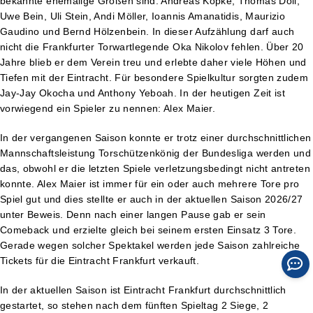
bekannte ehemalige Größen sind: Andreas Köpke, Thomas Doll,
Uwe Bein, Uli Stein, Andi Möller, Ioannis Amanatidis, Maurizio
Gaudino und Bernd Hölzenbein. In dieser Aufzählung darf auch
nicht die Frankfurter Torwartlegende Oka Nikolov fehlen. Über 20
Jahre blieb er dem Verein treu und erlebte daher viele Höhen und
Tiefen mit der Eintracht. Für besondere Spielkultur sorgten zudem
Jay-Jay Okocha und Anthony Yeboah. In der heutigen Zeit ist
vorwiegend ein Spieler zu nennen: Alex Maier.
In der vergangenen Saison konnte er trotz einer durchschnittlichen
Mannschaftsleistung Torschützenkönig der Bundesliga werden und
das, obwohl er die letzten Spiele verletzungsbedingt nicht antreten
konnte. Alex Maier ist immer für ein oder auch mehrere Tore pro
Spiel gut und dies stellte er auch in der aktuellen Saison 2026/27
unter Beweis. Denn nach einer langen Pause gab er sein
Comeback und erzielte gleich bei seinem ersten Einsatz 3 Tore.
Gerade wegen solcher Spektakel werden jede Saison zahlreiche
Tickets für die Eintracht Frankfurt verkauft.
In der aktuellen Saison ist Eintracht Frankfurt durchschnittlich
gestartet, so stehen nach dem fünften Spieltag 2 Siege, 2