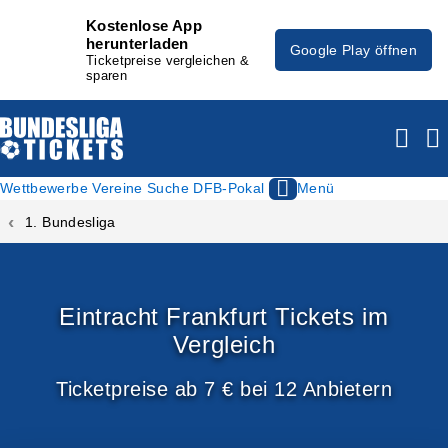
Kostenlose App
herunterladen
Google Play öffnen
Ticketpreise vergleichen &
sparen
Wettbewerbe
Vereine
Suche
DFB-Pokal
Menü
1. Bundesliga
Eintracht Frankfurt Tickets im
Vergleich
Ticketpreise ab 7 € bei 12 Anbietern