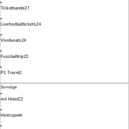
Ticketbande
27
Livefootballtickets
24
Vividseats
24
Fussballtrip
22
P1 Travel
2
Sonstige
mit Hotel
22
Heimspiele