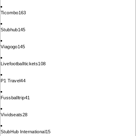
Ticombo
163
Stubhub
145
Viagogo
145
Livefootballtickets
108
P1 Travel
44
Fussballtrip
41
Vividseats
28
StubHub International
15