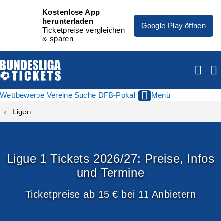
Kostenlose App
herunterladen
Google Play öffnen
Ticketpreise vergleichen
& sparen
Wettbewerbe
Vereine
Suche
DFB-Pokal
Menü
Ligen
Ligue 1 Tickets 2026/27: Preise, Infos
und Termine
Ticketpreise ab 15 € bei 11 Anbietern