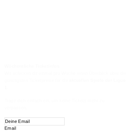
Wöchentliche Ticketinfos
Wir schicken dir einmal pro Woche einen Überblick über die
günstigsten Ticketpreise für die
aktuellen Spiele der Ligue
1
.
Trage dich einfach ein, um keine Tickets mehr zu
verpassen.
Email