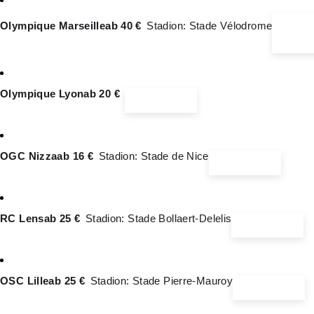
Ticketi
Olympique Marseille
ab 40 €
Stadion: Stade Vélodrome
Olympique Lyon
ab 20 €
Ticketinfos
OGC Nizza
ab 16 €
Stadion: Stade de Nice
Ticketinfos
RC Lens
ab 25 €
Stadion: Stade Bollaert-Delelis
Ticketinfos
OSC Lille
ab 25 €
Stadion: Stade Pierre-Mauroy
Ticketinfos