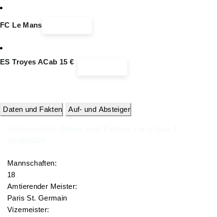
FC Le Mans
Ticketinfos
ES Troyes AC
ab 15 €
Ticketinfos
Daten und Fakten
Auf- und Absteiger
Interessante Daten und Fakten zur Ligue 1
2026/2027
Mannschaften:
18
Amtierender Meister:
Paris St. Germain
Vizemeister: