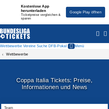
Kostenlose App
herunterladen
Google Play öffnen
Ticketpreise vergleichen &
sparen
Wettbewerbe
Vereine
Suche
DFB-Pokal
Menü
Wettbewerbe
Coppa Italia Tickets: Preise,
Informationen und News
Team