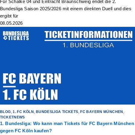
Für Schalke 04 und Eintracht Braunschweig endet die 2.
Bundesliga Saison 2025/2026 mit einem direkten Duell und dies
ergibt für
08.05.2026
BLOG
,
1. FC KÖLN
,
BUNDESLIGA TICKETS
,
FC BAYERN MÜNCHEN
,
TICKETNEWS
1. Bundesliga: Wo kann man Tickets für FC Bayern München
gegen FC Köln kaufen?