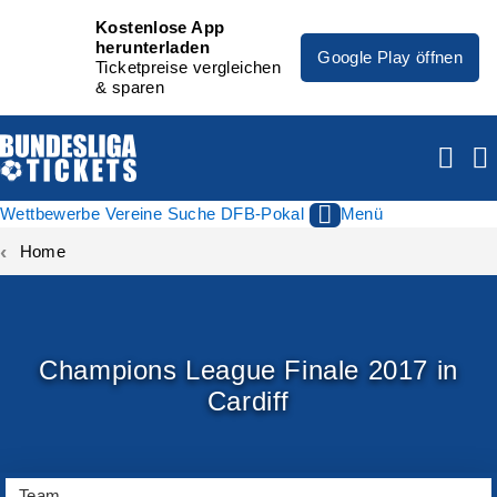
Kostenlose App
herunterladen
Google Play öffnen
Ticketpreise vergleichen
& sparen
Wettbewerbe
Vereine
Suche
DFB-Pokal
Menü
Home
Champions League Finale 2017 in
Cardiff
Team