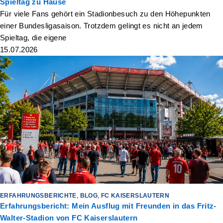
Spieltag zu Hause
Für viele Fans gehört ein Stadionbesuch zu den Höhepunkten
einer Bundesligasaison. Trotzdem gelingt es nicht an jedem
Spieltag, die eigene
15.07.2026
ERFAHRUNGSBERICHTE
,
BLOG
,
FC KAISERSLAUTERN
Erfahrungsbericht: Mein Ausflug mit Freunden in das Fritz-
Walter-Stadion von FC Kaiserslautern