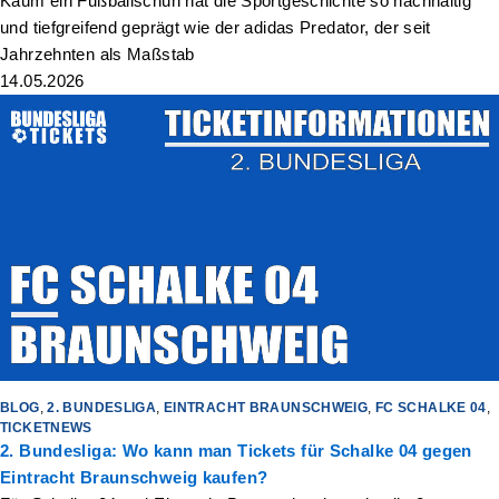
Kaum ein Fußballschuh hat die Sportgeschichte so nachhaltig
und tiefgreifend geprägt wie der adidas Predator, der seit
Jahrzehnten als Maßstab
14.05.2026
BLOG
,
2. BUNDESLIGA
,
EINTRACHT BRAUNSCHWEIG
,
FC SCHALKE 04
,
TICKETNEWS
2. Bundesliga: Wo kann man Tickets für Schalke 04 gegen
Eintracht Braunschweig kaufen?