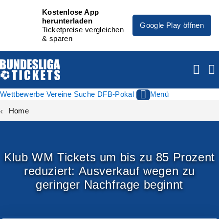
Kostenlose App
herunterladen
Google Play öffnen
Ticketpreise vergleichen
& sparen
Wettbewerbe
Vereine
Suche
DFB-Pokal
Menü
Home
Klub WM Tickets um bis zu 85 Prozent
reduziert: Ausverkauf wegen zu
geringer Nachfrage beginnt