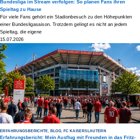
Bundesliga im Stream verfolgen: So planen Fans ihren
Spieltag zu Hause
Für viele Fans gehört ein Stadionbesuch zu den Höhepunkten
einer Bundesligasaison. Trotzdem gelingt es nicht an jedem
Spieltag, die eigene
15.07.2026
ERFAHRUNGSBERICHTE
,
BLOG
,
FC KAISERSLAUTERN
Erfahrungsbericht: Mein Ausflug mit Freunden in das Fritz-