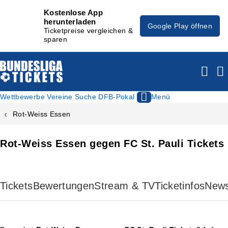
Kostenlose App
herunterladen
Google Play öffnen
Ticketpreise vergleichen &
sparen
Wettbewerbe
Vereine
Suche
DFB-Pokal
Menü
Rot-Weiss Essen
Rot-Weiss Essen gegen FC St. Pauli Tickets
Tickets
Bewertungen
Stream & TV
Ticketinfos
New