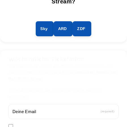
Stream?
Sky
ARD
ZDF
Wöchentliche Ticketinfos
Wir schicken dir einmal pro Woche einen Überblick über
die günstigsten Ticketpreise für die
aktuellen Spiele des
Rot-Weiss Essen
.
Trage dich einfach ein, um keine Tickets mehr zu
verpassen.
(required)