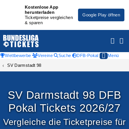
Kostenlose App
herunterladen
Google Play öffnen
Ticketpreise vergleichen
& sparen
Wettbewerbe
Vereine
Suche
DFB-Pokal
Menü
SV Darmstadt 98
SV Darmstadt 98 DFB
Pokal Tickets 2026/27
Vergleiche die Ticketpreise für