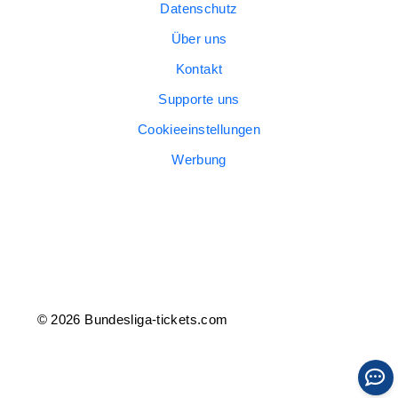
Datenschutz
Über uns
Kontakt
Supporte uns
Cookieeinstellungen
Werbung
© 2026 Bundesliga-tickets.com