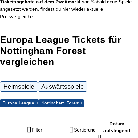
Ticketangebote auf dem Zweitmarkt
vor. Sobald neue Spiele
angesetzt werden, findest du hier wieder aktuelle
Preisvergleiche.
Europa League Tickets für
Nottingham Forest
vergleichen
Heimspiele
Auswärtsspiele
Europa League
Nottingham Forest
Datum
Filter
Sortierung
aufsteigend