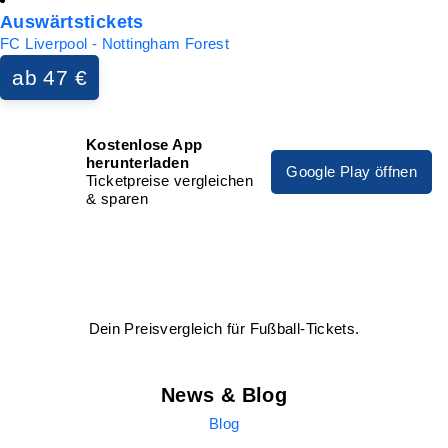
Auswärtstickets
FC Liverpool - Nottingham Forest
ab 47 €
Kostenlose App
herunterladen
Google Play öffnen
Ticketpreise vergleichen
& sparen
Dein Preisvergleich für Fußball-Tickets.
News & Blog
Blog