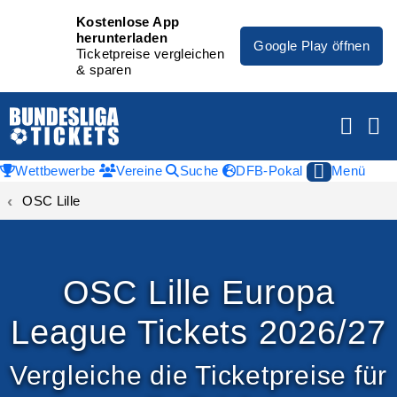
Kostenlose App
herunterladen
Google Play öffnen
Ticketpreise vergleichen
& sparen
Wettbewerbe
Vereine
Suche
DFB-Pokal
Menü
OSC Lille
OSC Lille Europa
League Tickets 2026/27
Vergleiche die Ticketpreise für