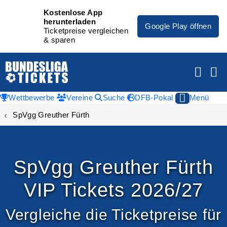
Kostenlose App
herunterladen
Google Play öffnen
Ticketpreise vergleichen
& sparen
Wettbewerbe
Vereine
Suche
DFB-Pokal
Menü
SpVgg Greuther Fürth
SpVgg Greuther Fürth
VIP Tickets 2026/27
Vergleiche die Ticketpreise für