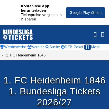
Kostenlose App
herunterladen
Google Play öffnen
Ticketpreise vergleichen
& sparen
Wettbewerbe
Vereine
Suche
DFB-Pokal
Menü
1. FC Heidenheim 1846
1. FC Heidenheim 1846
1. Bundesliga Tickets
2026/27