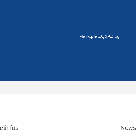
Marktplatz
Q&A
Blog
etinfos
News