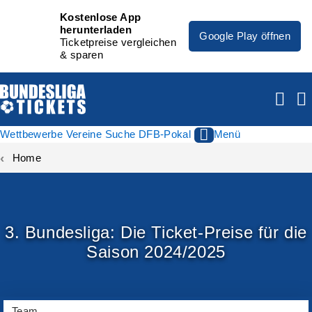
Kostenlose App
herunterladen
Google Play öffnen
Ticketpreise vergleichen
& sparen
Wettbewerbe
Vereine
Suche
DFB-Pokal
Menü
Home
3. Bundesliga: Die Ticket-Preise für die
Saison 2024/2025
Team