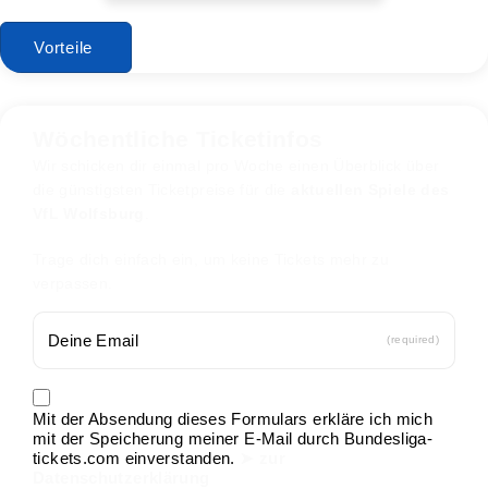
Vorteile
Wöchentliche Ticketinfos
Wir schicken dir einmal pro Woche einen Überblick über
die günstigsten Ticketpreise für die
aktuellen Spiele des
VfL Wolfsburg
.
Trage dich einfach ein, um keine Tickets mehr zu
verpassen.
(required)
Mit der Absendung dieses Formulars erkläre ich mich
mit der Speicherung meiner E-Mail durch Bundesliga-
tickets.com einverstanden.
➤ zur
Datenschutzerklärung