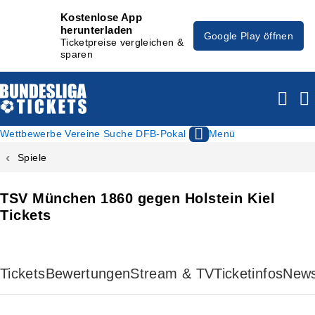
Kostenlose App
herunterladen
Google Play öffnen
Ticketpreise vergleichen &
sparen
Wettbewerbe
Vereine
Suche
DFB-Pokal
Menü
Spiele
TSV München 1860 gegen Holstein Kiel
Tickets
Tickets
Bewertungen
Stream & TV
Ticketinfos
New