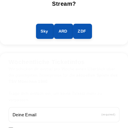
Stream?
Sky
ARD
ZDF
Wöchentliche Ticketinfos
Wir schicken dir einmal pro Woche einen Überblick über
die günstigsten Ticketpreise für die
aktuellen Spiele des
TSV München 1860
.
Trage dich einfach ein, um keine Tickets mehr zu
verpassen.
(required)