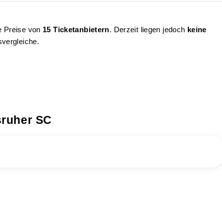
ie Preise von
15 Ticketanbietern
. Derzeit liegen jedoch
keine
svergleiche.
sruher SC