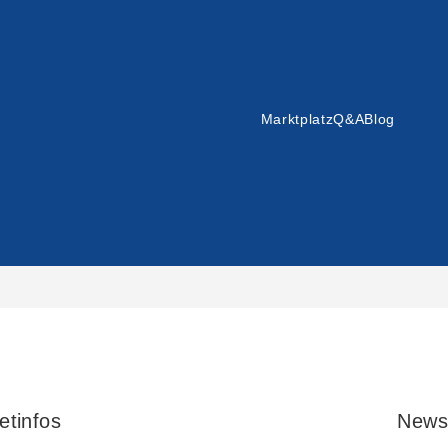
Marktplatz
Q&A
Blog
etinfos
News