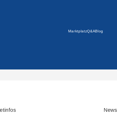
Marktplatz
Q&A
Blog
etinfos
News