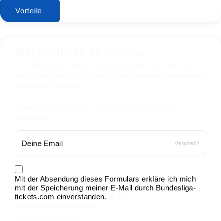
Vorteile
Wöchentliche Ticketinfos
Wir schicken dir einmal pro Woche einen Überblick über
die günstigsten Ticketpreise für die
aktuellen Spiele des
Eintracht Frankfurt
.
Trage dich einfach ein, um keine Tickets mehr zu
verpassen.
(required)
Mit der Absendung dieses Formulars erkläre ich mich
mit der Speicherung meiner E-Mail durch Bundesliga-
tickets.com einverstanden.
➤ zur
Datenschutzerklärung