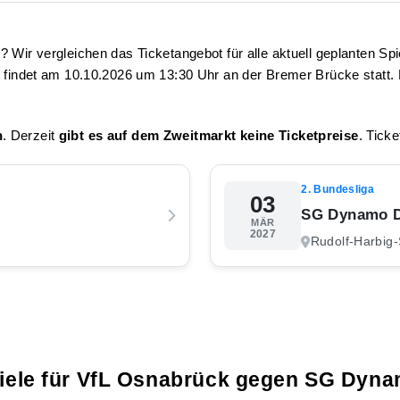
s
? Wir vergleichen das Ticketangebot für alle aktuell geplanten S
l findet am
10.10.2026 um 13:30 Uhr
an der Bremer Brücke statt. 
n
. Derzeit
gibt es auf dem Zweitmarkt keine Ticketpreise
. Ticke
2. Bundesliga
03
SG Dynamo D
MÄR
2027
Rudolf-Harbig-
piele für VfL Osnabrück gegen SG Dyn