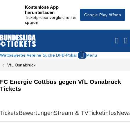
Kostenlose App
herunterladen
Google Play öffnen
Ticketpreise vergleichen &
sparen
Wettbewerbe
Vereine
Suche
DFB-Pokal
Menü
VfL Osnabrück
FC Energie Cottbus gegen VfL Osnabrück
Tickets
Tickets
Bewertungen
Stream & TV
Ticketinfos
New