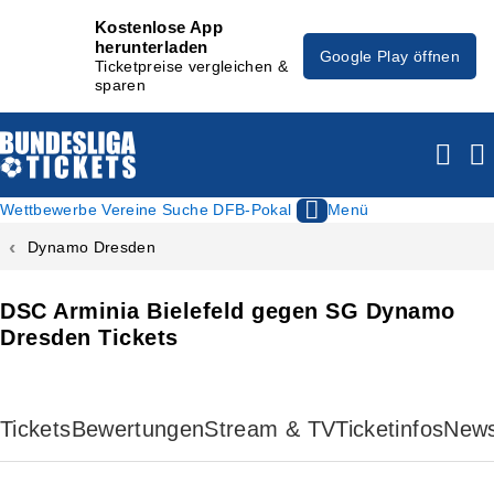
Kostenlose App
herunterladen
Google Play öffnen
Ticketpreise vergleichen &
sparen
Wettbewerbe
Vereine
Suche
DFB-Pokal
Menü
Dynamo Dresden
DSC Arminia Bielefeld gegen SG Dynamo
Dresden Tickets
Tickets
Bewertungen
Stream & TV
Ticketinfos
New