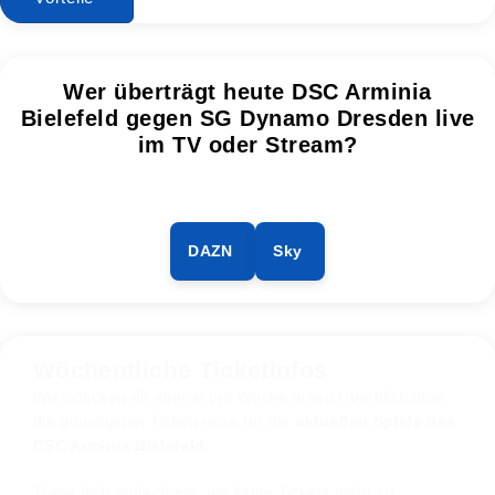
Wer überträgt heute DSC Arminia
Bielefeld gegen SG Dynamo Dresden live
im TV oder Stream?
DAZN
Sky
Wöchentliche Ticketinfos
Wir schicken dir einmal pro Woche einen Überblick über
die günstigsten Ticketpreise für die
aktuellen Spiele des
DSC Arminia Bielefeld
.
Trage dich einfach ein, um keine Tickets mehr zu