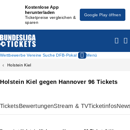
Kostenlose App
herunterladen
Google Play öffnen
Ticketpreise vergleichen &
sparen
Wettbewerbe
Vereine
Suche
DFB-Pokal
Menü
Holstein Kiel
Holstein Kiel gegen Hannover 96 Tickets
Tickets
Bewertungen
Stream & TV
Ticketinfos
New