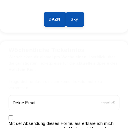
DAZN
Sky
Wöchentliche Ticketinfos
Wir schicken dir einmal pro Woche einen Überblick über
die günstigsten Ticketpreise für die
aktuellen Spiele des
Holstein Kiel
.
Trage dich einfach ein, um keine Tickets mehr zu
verpassen.
(required)
Mit der Absendung dieses Formulars erkläre ich mich