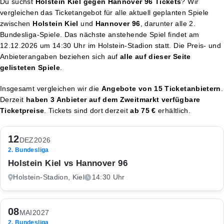
Du suchst
Holstein Kiel gegen Hannover 96 Tickets
? Wir
vergleichen das Ticketangebot für alle aktuell geplanten Spiele
zwischen
Holstein Kiel
und
Hannover 96
, darunter alle 2.
Bundesliga-Spiele. Das nächste anstehende Spiel findet am
12.12.2026 um 14:30 Uhr
im Holstein-Stadion statt. Die Preis- und
Anbieterangaben beziehen sich auf
alle auf dieser Seite
gelisteten Spiele
.
Insgesamt vergleichen wir die
Angebote von 15 Ticketanbietern
.
Derzeit
haben 3 Anbieter auf dem Zweitmarkt verfügbare
Ticketpreise
. Tickets sind dort derzeit
ab 75 €
erhältlich.
12
DEZ
2026
2. Bundesliga
Holstein Kiel vs Hannover 96
Holstein-Stadion, Kiel
14:30 Uhr
08
MAI
2027
2. Bundesliga