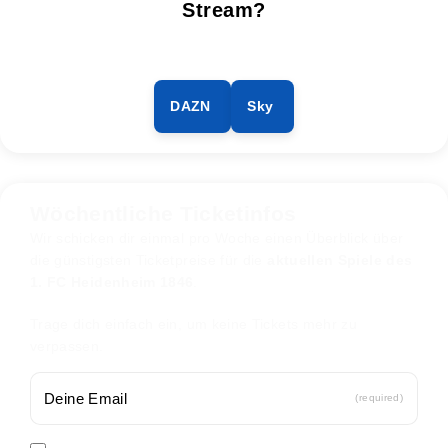
Stream?
DAZN
Sky
Wöchentliche Ticketinfos
Wir schicken dir einmal pro Woche einen Überblick über
die günstigsten Ticketpreise für die
aktuellen Spiele des
1. FC Heidenheim 1846
.
Trage dich einfach ein, um keine Tickets mehr zu
verpassen.
(required)