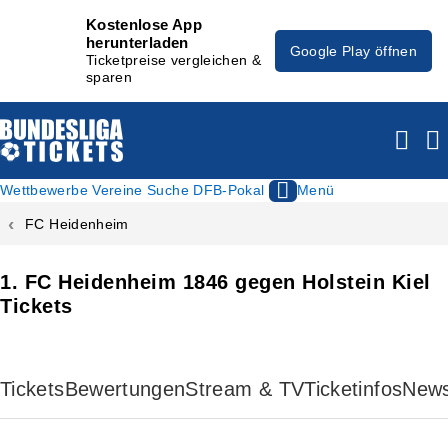
Kostenlose App
herunterladen
Google Play öffnen
Ticketpreise vergleichen &
sparen
Wettbewerbe
Vereine
Suche
DFB-Pokal
Menü
FC Heidenheim
1. FC Heidenheim 1846 gegen Holstein Kiel
Tickets
Tickets
Bewertungen
Stream & TV
Ticketinfos
New