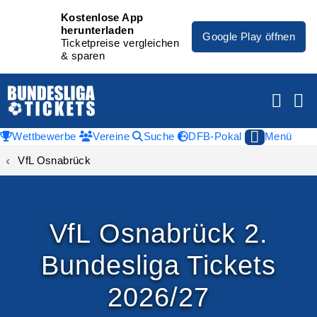
Kostenlose App
herunterladen
Google Play öffnen
Ticketpreise vergleichen
& sparen
Wettbewerbe
Vereine
Suche
DFB-Pokal
Menü
VfL Osnabrück
VfL Osnabrück 2.
Bundesliga Tickets
2026/27