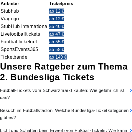
Anbieter
Ticketpreis
Stubhub
ab 12 €
Viagogo
ab 12 €
StubHub International
ab 40 €
Livefootballtickets
ab 47 €
Footballticketnet
ab 55 €
SportsEvents365
ab 58 €
Ticketbande
ab 149 €
Unsere Ratgeber zum Thema
2. Bundesliga Tickets
Fußball-Tickets vom Schwarzmarkt kaufen: Wie gefährlich ist
das?
Besuch im Fußballstadion: Welche Bundesliga-Ticketkategorien
gibt es?
Licht und Schatten beim Erwerb von Fußball-Tickets: Wie kann