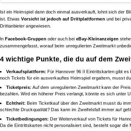
Ist ein Heimspiel dann doch einmal ausverkauft, lohnt sich der Bl
ist. Etwas
Vorsicht ist jedoch auf Drittplattformen
und bei priv
Drittanbieter angewiesen.
In
Facebook-Gruppen
oder auch bei
eBay-Kleinanzeigen
stehen
zusammengefasst, worauf beim unregulierten Zweitmarkt unbeding
4 wichtige Punkte, die du auf dem Zwei
Verkaufsplattform:
Für Hannover 96 II Eintrittskarten gibt es
noch Tickets für ein ausverkauftes Heimspiel ergattern, musst d
Ticketpreis:
Auf dem unregulierten Zweitmarkt kann der Preis f
bezahlen. Wird ein höherer Preis verlangt, könnte es sich unte
Echtheit:
Beim Ticketkauf über den Zweitmarkt musst du immer 
schlechte Druckqualität? Das kann im Zweifelsfall immer auf gefä
Ticketbedingungen:
Der Weiterverkauf von Tickets für Hanno
Da die Eintrittskarten nicht personalisiert sind, besteht sogar di