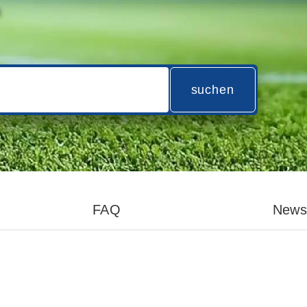
n
suchen
FAQ
News