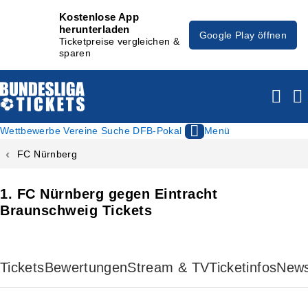
Kostenlose App
herunterladen
Google Play öffnen
Ticketpreise vergleichen &
sparen
Wettbewerbe
Vereine
Suche
DFB-Pokal
Menü
FC Nürnberg
1. FC Nürnberg gegen Eintracht
Braunschweig Tickets
Tickets
Bewertungen
Stream & TV
Ticketinfos
New