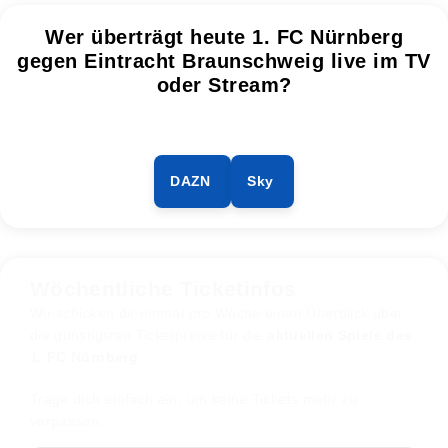
Wer überträgt heute 1. FC Nürnberg
gegen Eintracht Braunschweig live im TV
oder Stream?
DAZN
Sky
Wöchentliche Ticketinfos
Wir schicken dir einmal pro Woche einen Überblick über
die günstigsten Ticketpreise für die
aktuellen Spiele des
1. FC Nürnberg
.
Trage dich einfach ein, um keine Tickets mehr zu
verpassen.