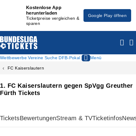
Kostenlose App
herunterladen
Google Play öffnen
Ticketpreise vergleichen &
sparen
Wettbewerbe
Vereine
Suche
DFB-Pokal
Menü
FC Kaiserslautern
1. FC Kaiserslautern gegen SpVgg Greuther
Fürth Tickets
Tickets
Bewertungen
Stream & TV
Ticketinfos
New