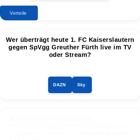
Vorteile
Wer überträgt heute 1. FC Kaiserslautern
gegen SpVgg Greuther Fürth live im TV
oder Stream?
DAZN
Sky
Wöchentliche Ticketinfos
Wir schicken dir einmal pro Woche einen Überblick über
die günstigsten Ticketpreise für die
aktuellen Spiele des
1. FC Kaiserslautern
.