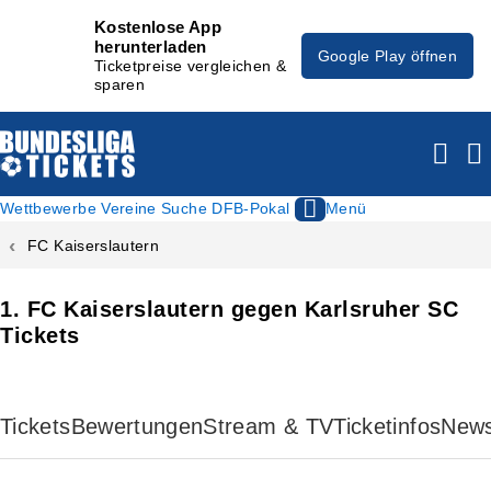
Kostenlose App
herunterladen
Google Play öffnen
Ticketpreise vergleichen &
sparen
Wettbewerbe
Vereine
Suche
DFB-Pokal
Menü
FC Kaiserslautern
1. FC Kaiserslautern gegen Karlsruher SC
Tickets
Tickets
Bewertungen
Stream & TV
Ticketinfos
New