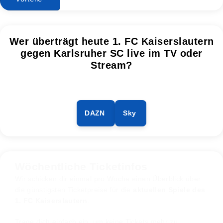
Wer überträgt heute 1. FC Kaiserslautern
gegen Karlsruher SC live im TV oder
Stream?
DAZN
Sky
Wöchentliche Ticketinfos
Wir schicken dir einmal pro Woche einen Überblick über
die günstigsten Ticketpreise für die
aktuellen Spiele des
1. FC Kaiserslautern
.
Trage dich einfach ein, um keine Tickets mehr zu