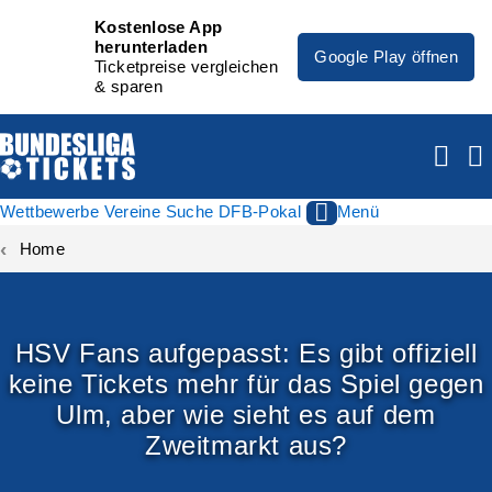
Kostenlose App
herunterladen
Google Play öffnen
Ticketpreise vergleichen
& sparen
Wettbewerbe
Vereine
Suche
DFB-Pokal
Menü
Home
HSV Fans aufgepasst: Es gibt offiziell
keine Tickets mehr für das Spiel gegen
Ulm, aber wie sieht es auf dem
Zweitmarkt aus?