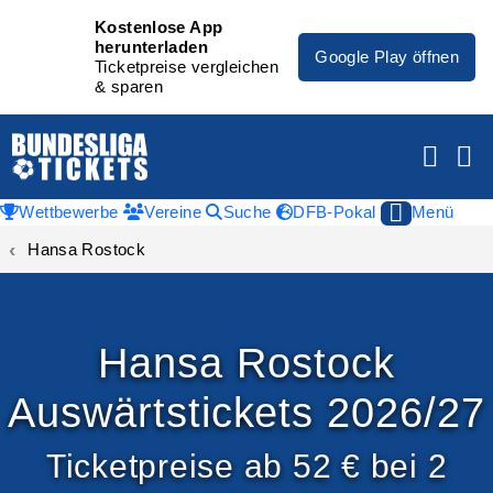
Kostenlose App
herunterladen
Google Play öffnen
Ticketpreise vergleichen
& sparen
Wettbewerbe
Vereine
Suche
DFB-Pokal
Menü
Hansa Rostock
Hansa Rostock
Auswärtstickets 2026/27
Ticketpreise ab 52 € bei 2