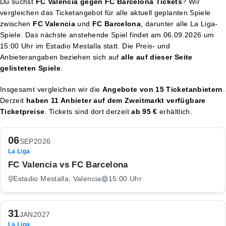
Du suchst
FC Valencia gegen FC Barcelona Tickets
? Wir
vergleichen das Ticketangebot für alle aktuell geplanten Spiele
zwischen
FC Valencia
und
FC Barcelona
, darunter alle La Liga-
Spiele. Das nächste anstehende Spiel findet am
06.09.2026 um
15:00 Uhr
im Estadio Mestalla statt. Die Preis- und
Anbieterangaben beziehen sich auf
alle auf dieser Seite
gelisteten Spiele
.
Insgesamt vergleichen wir die
Angebote von 15 Ticketanbietern
.
Derzeit
haben 11 Anbieter auf dem Zweitmarkt verfügbare
Ticketpreise
. Tickets sind dort derzeit
ab 95 €
erhältlich.
06
SEP
2026
La Liga
FC Valencia vs FC Barcelona
Estadio Mestalla, Valencia
15:00 Uhr
31
JAN
2027
La Liga