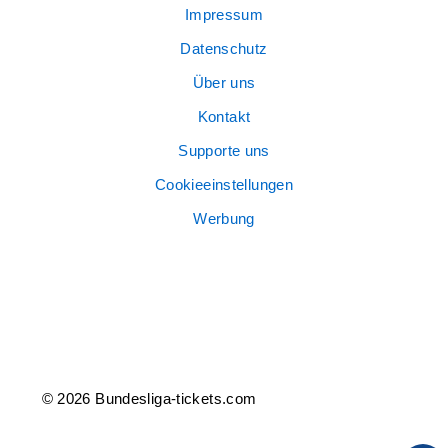
Impressum
Datenschutz
Über uns
Kontakt
Supporte uns
Cookieeinstellungen
Werbung
© 2026 Bundesliga-tickets.com