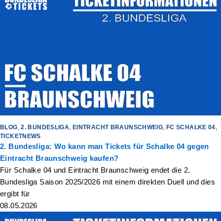
BLOG
,
2. BUNDESLIGA
,
EINTRACHT BRAUNSCHWEIG
,
FC SCHALKE 04
,
TICKETNEWS
2. Bundesliga: Wo kann man Tickets für Schalke 04 gegen
Eintracht Braunschweig kaufen?
Für Schalke 04 und Eintracht Braunschweig endet die 2.
Bundesliga Saison 2025/2026 mit einem direkten Duell und dies
ergibt für
08.05.2026