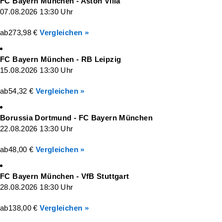
FC Bayern München - Aston Villa
07.08.2026 13:30 Uhr
ab
273,98 €
Vergleichen »
FC Bayern München - RB Leipzig
15.08.2026 13:30 Uhr
ab
54,32 €
Vergleichen »
Borussia Dortmund - FC Bayern München
22.08.2026 13:30 Uhr
ab
48,00 €
Vergleichen »
FC Bayern München - VfB Stuttgart
28.08.2026 18:30 Uhr
ab
138,00 €
Vergleichen »