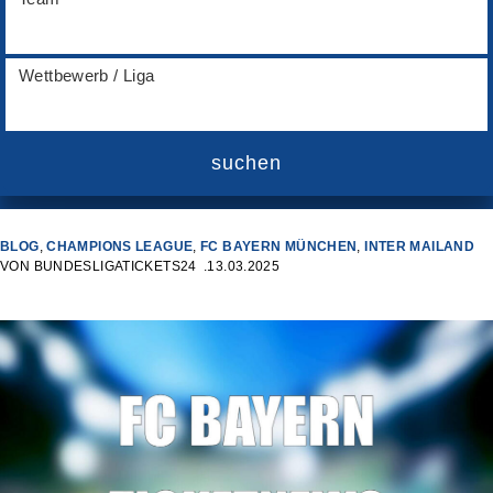
Wettbewerb / Liga
suchen
BLOG
,
CHAMPIONS LEAGUE
,
FC BAYERN MÜNCHEN
,
INTER MAILAND
VON
BUNDESLIGATICKETS24
13.03.2025