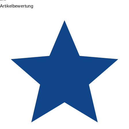
Artikelbewertung