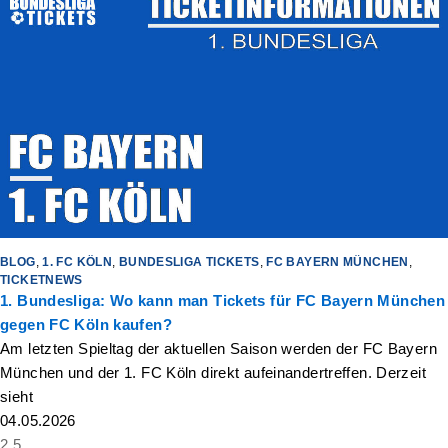
BLOG
,
1. FC KÖLN
,
BUNDESLIGA TICKETS
,
FC BAYERN MÜNCHEN
,
TICKETNEWS
1. Bundesliga: Wo kann man Tickets für FC Bayern München
gegen FC Köln kaufen?
Am letzten Spieltag der aktuellen Saison werden der FC Bayern
München und der 1. FC Köln direkt aufeinandertreffen. Derzeit
sieht
04.05.2026
2.5