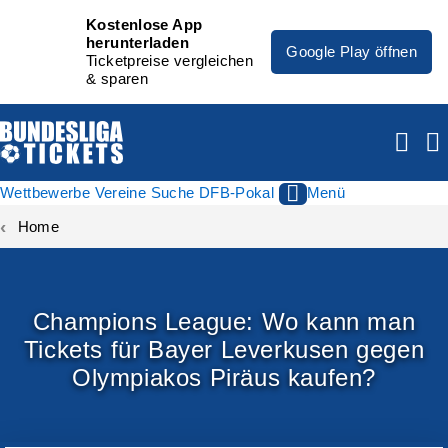
Kostenlose App
herunterladen
Google Play öffnen
Ticketpreise vergleichen
& sparen
Wettbewerbe
Vereine
Suche
DFB-Pokal
Menü
Home
Champions League: Wo kann man
Tickets für Bayer Leverkusen gegen
Olympiakos Piräus kaufen?