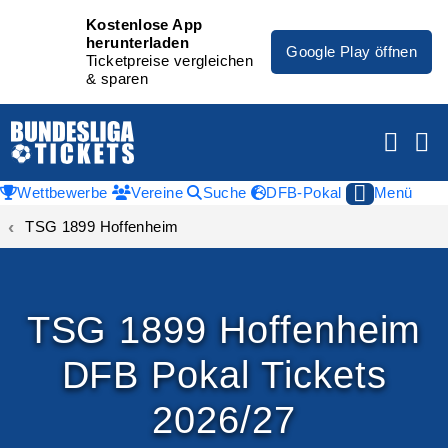
Kostenlose App
herunterladen
Google Play öffnen
Ticketpreise vergleichen
& sparen
Wettbewerbe
Vereine
Suche
DFB-Pokal
Menü
TSG 1899 Hoffenheim
TSG 1899 Hoffenheim
DFB Pokal Tickets
2026/27