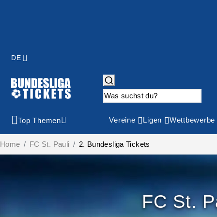
DE
Vereine
Ligen
Wettbewerbe
Top Themen
Home
FC St. Pauli
2. Bundesliga Tickets
FC St. P