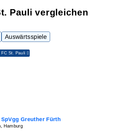
t. Pauli vergleichen
Auswärtsspiele
FC St. Pauli
 - SpVgg Greuther Fürth
on, Hamburg