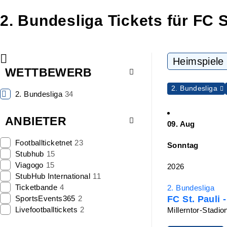
2. Bundesliga Tickets für FC S
Heimspiele
WETTBEWERB
2. Bundesliga
2. Bundesliga
34
ANBIETER
09. Aug
Footballticketnet
23
Sonntag
Stubhub
15
Viagogo
15
2026
StubHub International
11
Ticketbande
4
2. Bundesliga
SportsEvents365
2
FC St. Pauli
Livefootballtickets
2
Millerntor-Stadi