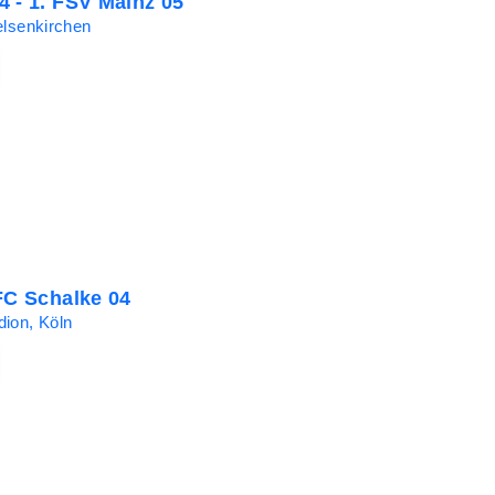
4 - 1. FSV Mainz 05
elsenkirchen
 FC Schalke 04
ion, Köln