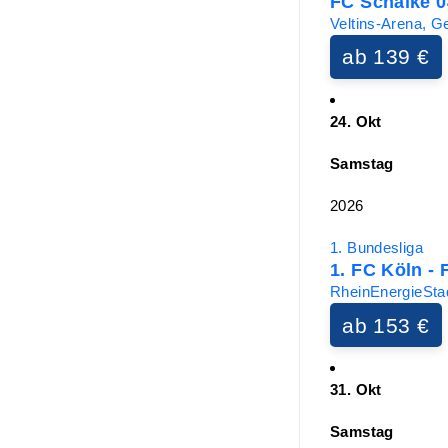
FC Schalke 0
Veltins-Arena, G
ab 139 €
24. Okt
Samstag
2026
1. Bundesliga
1. FC Köln -
RheinEnergieStad
ab 153 €
31. Okt
Samstag