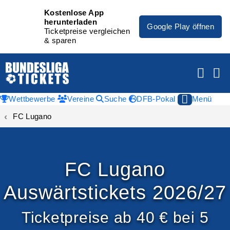
Kostenlose App
herunterladen
Google Play öffnen
Ticketpreise vergleichen
& sparen
Wettbewerbe
Vereine
Suche
DFB-Pokal
Menü
FC Lugano
FC Lugano
Auswärtstickets 2026/27
Ticketpreise ab 40 € bei 5