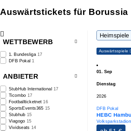
Auswärtstickets für Borussia
Heimspiele
WETTBEWERB
Auswärtsspiele
1. Bundesliga
17
DFB Pokal
1
01. Sep
ANBIETER
Dienstag
StubHub International
17
Ticombo
17
2026
Footballticketnet
16
SportsEvents365
15
DFB Pokal
Stubhub
15
HEBC Hambur
Viagogo
15
Volksparkstadio
Vividseats
14
ab 51 €