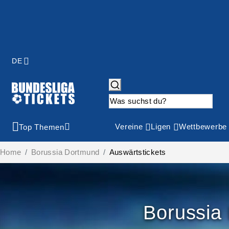
DE
Vereine
Ligen
Wettbewerbe
Top Themen
Home
Borussia Dortmund
Auswärtstickets
Borussia