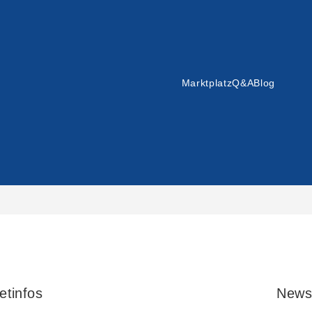
Marktplatz
Q&A
Blog
etinfos
News