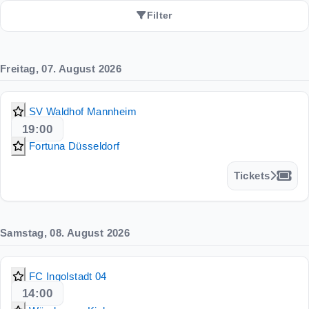
Filter
Spieltag auswählen
Team suchen
Freitag, 07. August 2026
Kalenderwoche auswählen
SV Waldhof Mannheim
Filter entfernen
Alle Spiele anzeigen
19:00
Fortuna Düsseldorf
Tickets
Samstag, 08. August 2026
FC Ingolstadt 04
14:00