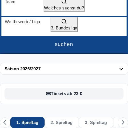
Team
Welches suchst du?
Wettbewerb / Liga
3. Bundesliga
suchen
Saison 2026/2027
Tickets ab 23 €
1. Spieltag
2. Spieltag
3. Spieltag
4. S