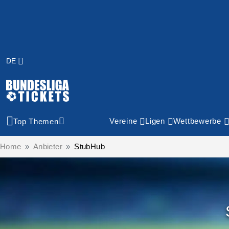
DE
Vereine
Ligen
Wettbewerbe
Top Themen
Home
Anbieter
StubHub