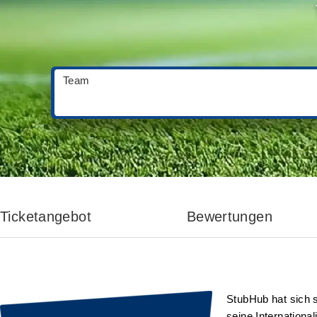
Team
Ticketangebot
Bewertungen
StubHub hat sich s
seine International