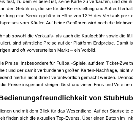
is fest, zu dem er bereit ist, seine Karte zu verkaufen, und der 
 an den Gebühren, die sie für die Bereitstellung und Aufrechterha
leistung eine Servicegebühr in Höhe von 12 % des Verkaufspreis
fspreises vom Käufer. Auf beide Gebühren wird noch die Mehrwerts
bHub sowohl die Verkaufs- als auch die Kaufgebühr sowie die fäl
uliert, sind sämtliche Preise auf der Plattform Endpreise. Damit 
igen und oft vorverurteilten Markt – ein Vorbild.
e Preise, insbesondere für Fußball-Spiele, auf dem Ticket-Zweitma
theit und der damit verbundenen großen Karten-Nachfrage, nicht 
redend hierfür nicht direkt verantwortlich gemacht werden. Denno
 die Preise insgesamt steigen lässt und vielen Fans und Vereinen 
 Bedienungsfreundlichkeit von StubHu
 bedienen und mit dem Blick für das Wesentliche. Auf der Startseite
t finden sich die aktuellen Top-Events. Über einen Button im li