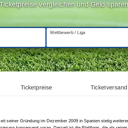
Ticketpreise vergleichen und Geld spare
Wettbewerb / Liga
Ticketpreise
Ticketversand
eit seiner Gründung im Dezember 2009 in Spanien stetig weiterent
isierung konsequent voran. Derzeit ist die Plattform, die als reine