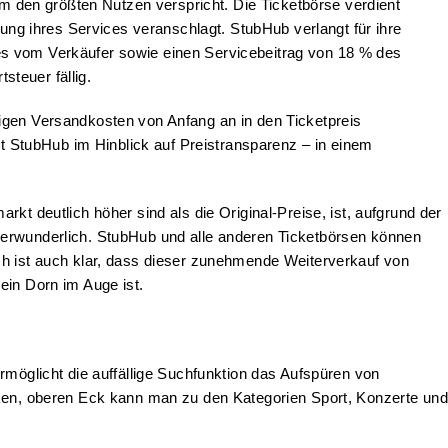
ihm den größten Nutzen verspricht. Die Ticketbörse verdient
ltung ihres Services veranschlagt. StubHub verlangt für ihre
es vom Verkäufer sowie einen Servicebeitrag von 18 % des
teuer fällig.
ligen Versandkosten von Anfang an in den Ticketpreis
ist StubHub im Hinblick auf Preistransparenz – in einem
rkt deutlich höher sind als die Original-Preise, ist, aufgrund der
verwunderlich. StubHub und alle anderen Ticketbörsen können
ch ist auch klar, dass dieser zunehmende Weiterverkauf von
ein Dorn im Auge ist.
b
 ermöglicht die auffällige Suchfunktion das Aufspüren von
nken, oberen Eck kann man zu den Kategorien Sport, Konzerte und