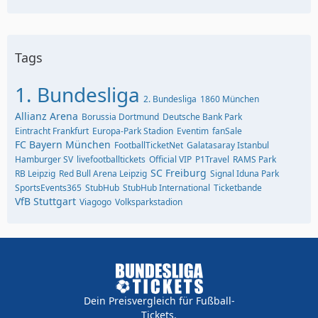
Tags
1. Bundesliga
2. Bundesliga
1860 München
Allianz Arena
Borussia Dortmund
Deutsche Bank Park
Eintracht Frankfurt
Europa-Park Stadion
Eventim
fanSale
FC Bayern München
FootballTicketNet
Galatasaray Istanbul
Hamburger SV
livefootballtickets
Official VIP
P1Travel
RAMS Park
SC Freiburg
RB Leipzig
Red Bull Arena Leipzig
Signal Iduna Park
SportsEvents365
StubHub
StubHub International
Ticketbande
VfB Stuttgart
Viagogo
Volksparkstadion
Dein Preisvergleich für Fußball-
Tickets.