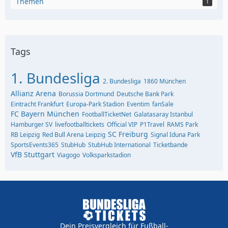
Themen
1
Tags
1. Bundesliga
2. Bundesliga
1860 München
Allianz Arena
Borussia Dortmund
Deutsche Bank Park
Eintracht Frankfurt
Europa-Park Stadion
Eventim
fanSale
FC Bayern München
FootballTicketNet
Galatasaray Istanbul
Hamburger SV
livefootballtickets
Official VIP
P1Travel
RAMS Park
SC Freiburg
RB Leipzig
Red Bull Arena Leipzig
Signal Iduna Park
SportsEvents365
StubHub
StubHub International
Ticketbande
VfB Stuttgart
Viagogo
Volksparkstadion
Dein Preisvergleich für Fußball-